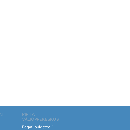
AT
PIRITA
VÄLIÕPPEKESKUS
Regati puiestee 1