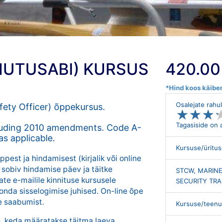
HUTUSABI) KURSUS
420.00
*Hind koos käib
Osalejate rahu
fety Officer) õppekursus.
★
★
★
★
★
★
Tagasiside on 
luding 2010 amendments. Code A-
as applicable.
Kursuse/üritus
est ja hindamisest (kirjalik või online
 sobiv hindamise päev ja täitke
STCW, MARINE
te e-mailile kinnituse kursusele
SECURITY TRA
onda sisselogimise juhised. On-line õpe
e saabumist.
Kursuse/teenu
e, keda määratakse täitma laeva