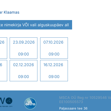
nar Klaamas
te nimekirja VÕI vali alguskuupäev all
026
23.09.2026
07.10.2026
09:00
09:00
26
02.12.2026
16.12.2026
09:00
09:00
MSCA OÜ Reg nr 10529546 V
EE100505573
Paljassaare tee 36