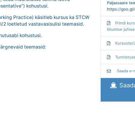
Paljassaare tee
esentative”) kohustusi.
https://goo.g
orking Practice) käsitleb kursus ka STCW
Prindi kur
II/2 loetletud vastavasisulisi teemasid.
liitumise juhis
ohutusabi kohustusi.
Kursuste/ü
 järgnevaid teemasid:
Tunnistuse
Saada e-m
Saada