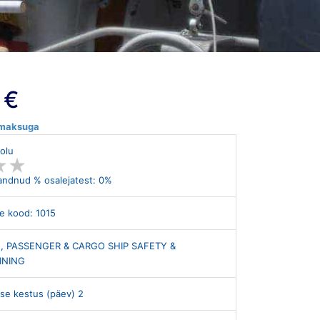
 €
emaksuga
lolu
★
★
★
★
andnud % osalejatest: 0%
e kood: 1015
, PASSENGER & CARGO SHIP SAFETY &
INING
se kestus (päev) 2