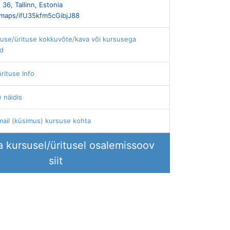
 36, Tallinn, Estonia
l/maps/ifU35kfm5cGibjJ88
suse/ürituse kokkuvõte/kava või kursusega
ed
rituse Info
 näidis
ail (küsimus) kursuse kohta
 kursusel/üritusel osalemissoov
siit