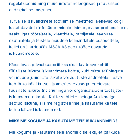
regulatsioonid ning muud infotehnoloogilised ja füüsilised
andmekaitse meetmed.
Turvalise isikuandmete töötlemise meetmed laienevad kõigi
kasutatavatele infosüsteemidele, inimtegevuse protsessidele,
sealhulgas töötajatele, klientidele, tarnijatele, teenuse
osutajatele ja teistele muudele kolmandatele osapooltele,
kellel on juurdepääs MSCA AS poolt töödeldavatele
isikuandmetele.
Käesolevas privaatsuspoliitikas sisalduv teave kehtib
füüsiliste isikute isikuandmete kohta, kuid mitte äriühingute
või muude juriidiliste isikute või asutuste andmetele. Teave
kehtib ka kõigi kutse- ja ametitegevusega tegelevate
füüsiliste isikute (nt äriühingu või organisatsiooni töötajate)
isikuandmete kohta. Kui te suhtlete meiega Ärikliendiga
seotud isikuna, siis me registreerime ja kasutame ka teie
kohta käivaid isikuandmeid.
MIKS ME KOGUME JA KASUTAME TEIE ISIKUANDMEID?
Me kogume ja kasutame teie andmeid selleks, et pakkuda