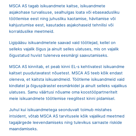
MSCA AS tagab isikuandmete kaitse, isikuandmete
asjakohase turvalisuse, sealhulgas loata või ebaseadusliku
töötlemise eest ning juhusliku kaotamise, hävitamise või
kahjustumise eest, kasutades asjakohaseid tehnilisi või
korralduslike meetmeid.
Ligipääsu isikuandmetele saavad vaid töötlejad, kellel on
selleks vajalik õigus ja ainult selles ulatuses, mis on vajalik
õigustatud huvist tuleneva eesmärgi saavutamiseks.
MSCA AS kinnitab, et peab kinni EL-s kehtivatest isikuandme
kaitset puudutavatest nõuetest. MSCA AS teeb kõik endast
oleneva, et kaitsta isikuandmeid. Töötleme isikuandmeid vaid
kindlatel ja õiguspärastel eesmärkidel ja ainult selleks vajalikus
ulatuses. Samu väärtusi nõuame oma koostööpartneritelt
meie isikuandmete töötlemise reeglitest kinni pidamisel.
Juhul kui isikuandmetega seonduvalt toimub mistahes
intsident, võtab MSCA AS tarvitusele kõik vajalikud meetmed
tagajärgede leevendamiseks ning tulevikus sarnaste riskide
maandamiseks.