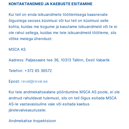
KONTAKTANDMED JA KAEBUSTE ESITAMINE
Kui teil on enda isikuandmete töötlemisega kaasnevate
õigustega seoses küsimusi või kui teil on küsimusi selle
kohta, kuidas me kogume ja kasutame isikuandmeid või te ei
ole rahul sellega, kuidas me teie isikuandmeid töötleme, siis
võtke meiega ühendust:
MSCA AS
Aadress: Paljassaare tee 36, 10313 Tallinn, Eesti Vabariik
Telefon: +372 65 36572
Epost:
reval@reval.ee
Kui teie andmekaitsealane pöördumine MSCA AS poole, ei ole
andnud rahuldavat tulemust, siis on teil õigus esitada MSCA
AS-le vastavasisuline vaie või esitada kaebus
järelevalveasutusele:
Andmekaitse Inspektsioon