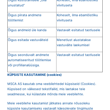
Õigus kustutamisele „olla
Koheselt, ilma ebamõistliku
unustatud“
viivituseta
Õigus piirata andmete
Koheselt, ilma ebamõistliku
töötlemist
viivituseta
Õigus andmeid üle kanda
Vastavalt esitatud taotlusele
Õigus esitada vastuväiteid
Menetlust alustatakse
vastuväite laekumisel
Õigus seonduvalt andmete
Vastavalt esitatud taotlusele
automatiseeritud töötlemise
või profiilianalüüsiga.
KÜPSISTE KASUTAMINE (cookies)
MSCA AS kasutab oma veebilehtedel küpsiseid (Cookies).
Küpsised on väikesed tekstifailid, mis laetakse teie
seadmesse, kui külastate mõnda meie veebilehte.
Meie veebilehe kasutamist jätkates annate nõusoleku
küpsiste kasutamiseks vastavalt käesolevate tingimuste