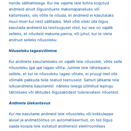
nende säilitamisega. Kui me vajame teie kohta kogutud
andmeid ainult õigusnõuete maksmapanekuks või
kaitsmiseks, siis võite te nõuda, et andmeid ei kasutataks
muul moel kui neid säilitades. Meil võib siiski olla õigus
kasutada andmeid ka teistsugusel viisil, kui see on vajalik
selleks, et nõudeid maksma panna, või juhul, kui te olete
andnud selleks nõusoleku.
Nõusoleku tagasivõtmine
Kui andmete kasutamiseks on vajalik teie nõusolek, võite selle
nõusoleku igal ajal tagasi võtta. Juhime teie tähelepanu
sellele, et kui te nõusoleku tagasi võtate, ei pruugi meil olla
võimalik pakkuda teile teatud teenuseid. Samuti jätkame teie
isikuandmete kasutamist näiteks teiega sõlmitud lepingu
täitmiseks või lähtudes õigusaktidest tulenevatest nõuetest.
Andmete ülekantavus
Kui me kasutame andmeid teie nõusoleku või kokkuleppe
alusel ja andmetöötlus on automatiseeritud, on teil õigus
saada koopia teie esitatud andmetest elektroonilises