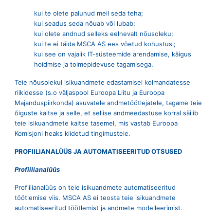
kui te olete palunud meil seda teha;
kui seadus seda nõuab või lubab;
kui olete andnud selleks eelnevalt nõusoleku;
kui te ei täida MSCA AS ees võetud kohustusi;
kui see on vajalik IT-süsteemide arendamise, käigus
hoidmise ja toimepidevuse tagamisega.
Teie nõusolekul isikuandmete edastamisel kolmandatesse
riikidesse (s.o väljaspool Euroopa Liitu ja Euroopa
Majanduspiirkonda) asuvatele andmetöötlejatele, tagame teie
õiguste kaitse ja selle, et sellise andmeedastuse korral säilib
teie isikuandmete kaitse tasemel, mis vastab Euroopa
Komisjoni heaks kiidetud tingimustele.
PROFIILIANALÜÜS JA AUTOMATISEERITUD OTSUSED
Profiilianalüüs
Profiilianalüüs on teie isikuandmete automatiseeritud
töötlemise viis. MSCA AS ei teosta teie isikuandmete
automatiseeritud töötlemist ja andmete modelleerimist.