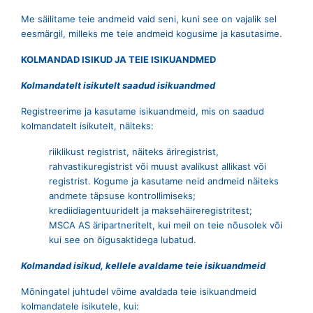
Me säilitame teie andmeid vaid seni, kuni see on vajalik sel
eesmärgil, milleks me teie andmeid kogusime ja kasutasime.
KOLMANDAD ISIKUD JA TEIE ISIKUANDMED
Kolmandatelt isikutelt saadud isikuandmed
Registreerime ja kasutame isikuandmeid, mis on saadud
kolmandatelt isikutelt, näiteks:
riiklikust registrist, näiteks äriregistrist,
rahvastikuregistrist või muust avalikust allikast või
registrist. Kogume ja kasutame neid andmeid näiteks
andmete täpsuse kontrollimiseks;
krediidiagentuuridelt ja maksehäireregistritest;
MSCA AS äripartneritelt, kui meil on teie nõusolek või
kui see on õigusaktidega lubatud.
Kolmandad isikud, kellele avaldame teie isikuandmeid
Mõningatel juhtudel võime avaldada teie isikuandmeid
kolmandatele isikutele, kui: