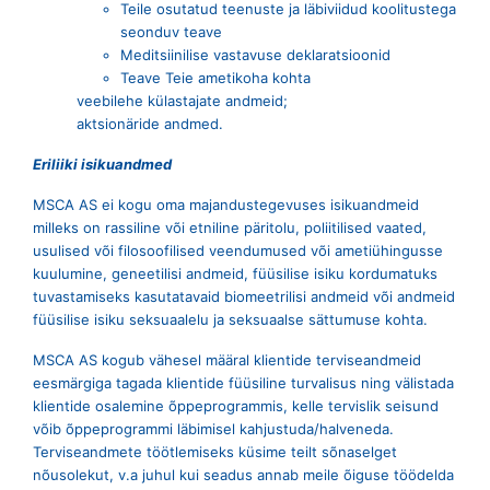
Teile osutatud teenuste ja läbiviidud koolitustega
seonduv teave
Meditsiinilise vastavuse deklaratsioonid
Teave Teie ametikoha kohta
veebilehe külastajate andmeid;
aktsionäride andmed.
Eriliiki isikuandmed
MSCA AS ei kogu oma majandustegevuses isikuandmeid
milleks on rassiline või etniline päritolu, poliitilised vaated,
usulised või filosoofilised veendumused või ametiühingusse
kuulumine, geneetilisi andmeid, füüsilise isiku kordumatuks
tuvastamiseks kasutatavaid biomeetrilisi andmeid või andmeid
füüsilise isiku seksuaalelu ja seksuaalse sättumuse kohta.
MSCA AS kogub vähesel määral klientide terviseandmeid
eesmärgiga tagada klientide füüsiline turvalisus ning välistada
klientide osalemine õppeprogrammis, kelle tervislik seisund
võib õppeprogrammi läbimisel kahjustuda/halveneda.
Terviseandmete töötlemiseks küsime teilt sõnaselget
nõusolekut, v.a juhul kui seadus annab meile õiguse töödelda