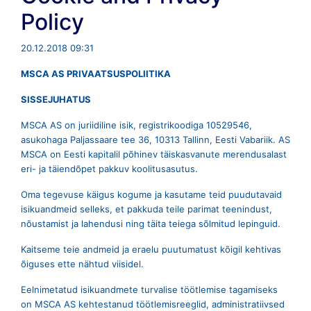
Policy
20.12.2018 09:31
MSCA AS PRIVAATSUSPOLIITIKA
SISSEJUHATUS
MSCA AS on juriidiline isik, registrikoodiga 10529546,
asukohaga Paljassaare tee 36, 10313 Tallinn, Eesti Vabariik. AS
MSCA on Eesti kapitalil põhinev täiskasvanute merendusalast
eri- ja täiendõpet pakkuv koolitusasutus.
Oma tegevuse käigus kogume ja kasutame teid puudutavaid
isikuandmeid selleks, et pakkuda teile parimat teenindust,
nõustamist ja lahendusi ning täita teiega sõlmitud lepinguid.
Kaitseme teie andmeid ja eraelu puutumatust kõigil kehtivas
õiguses ette nähtud viisidel.
Eelnimetatud isikuandmete turvalise töötlemise tagamiseks
on MSCA AS kehtestanud töötlemisreeglid, administratiivsed