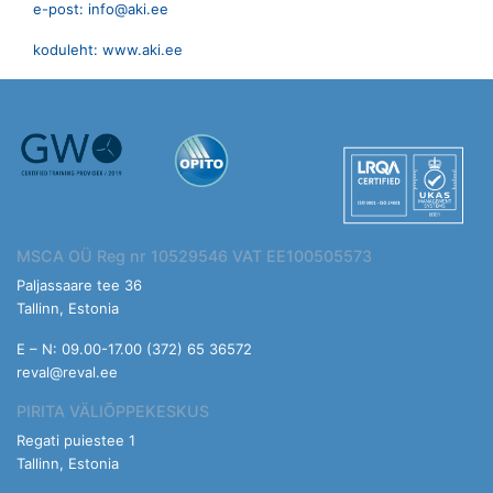
e-post: info@aki.ee
koduleht: www.aki.ee
MSCA OÜ Reg nr 10529546 VAT EE100505573
Paljassaare tee 36
Tallinn, Estonia
E – N: 09.00-17.00 (372) 65 36572
reval@reval.ee
PIRITA VÄLIÕPPEKESKUS
Regati puiestee 1
Tallinn, Estonia