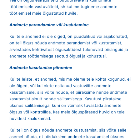
Teil on õigus esitada teid puudutavate isikuandmete
töötlemisele vastuväiteid, sh kui me tugineme andmete
töötlemisel meie õigustatud huvile.
Andmete parandamine või kustutamine
Kui teie andmed ei ole õiged, on puudulikud või asjakohatud,
on teil õigus nõuda andmete parandamist või kustutamist,
arvestades kehtivatest õigusaktidest tulenevaid piiranguid ja
andmete töötlemisega seotud õigusi ja kohustusi.
Andmete kasutamise piiramine
Kui te leiate, et andmed, mis me oleme teie kohta kogunud, ei
ole õiged, või kui olete esitanud vastuväite andmete
kasutamisele, siis võite nõuda, et piiraksime nende andmete
kasutamist ainult nende säilitamisega. Kasutust piiratakse
üksnes säilitamisega, kuni on võimalik tuvastada andmete
õigsus või kontrollida, kas meie õiguspärased huvid on teie
huvidest kaalukamad.
Kui teil on õigus nõuda andmete kustutamist, siis võite selle
asemel nõuda, et piirduksime andmete kasutamisel üksnes