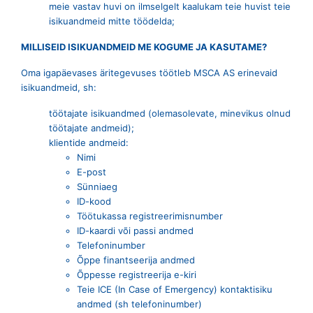
meie vastav huvi on ilmselgelt kaalukam teie huvist teie
isikuandmeid mitte töödelda;
MILLISEID ISIKUANDMEID ME KOGUME JA KASUTAME?
Oma igapäevases äritegevuses töötleb MSCA AS erinevaid
isikuandmeid, sh:
töötajate isikuandmed (olemasolevate, minevikus olnud
töötajate andmeid);
klientide andmeid:
Nimi
E-post
Sünniaeg
ID-kood
Töötukassa registreerimisnumber
ID-kaardi või passi andmed
Telefoninumber
Õppe finantseerija andmed
Õppesse registreerija e-kiri
Teie ICE (In Case of Emergency) kontaktisiku
andmed (sh telefoninumber)