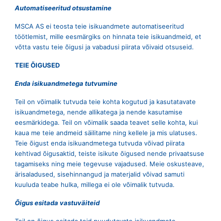
Automatiseeritud otsustamine
MSCA AS ei teosta teie isikuandmete automatiseeritud
töötlemist, mille eesmärgiks on hinnata teie isikuandmeid, et
võtta vastu teie õigusi ja vabadusi piirata võivaid otsuseid.
TEIE ÕIGUSED
Enda isikuandmetega tutvumine
Teil on võimalik tutvuda teie kohta kogutud ja kasutatavate
isikuandmetega, nende allikatega ja nende kasutamise
eesmärkidega. Teil on võimalik saada teavet selle kohta, kui
kaua me teie andmeid säilitame ning kellele ja mis ulatuses.
Teie õigust enda isikuandmetega tutvuda võivad piirata
kehtivad õigusaktid, teiste isikute õigused nende privaatsuse
tagamiseks ning meie tegevuse vajadused. Meie oskusteave,
ärisaladused, sisehinnangud ja materjalid võivad samuti
kuuluda teabe hulka, millega ei ole võimalik tutvuda.
Õigus esitada vastuväiteid