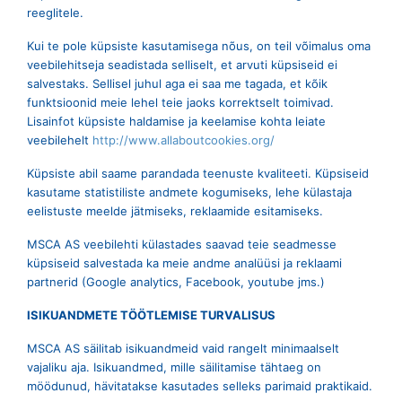
reeglitele.
Kui te pole küpsiste kasutamisega nõus, on teil võimalus oma
veebilehitseja seadistada selliselt, et arvuti küpsiseid ei
salvestaks. Sellisel juhul aga ei saa me tagada, et kõik
funktsioonid meie lehel teie jaoks korrektselt toimivad.
Lisainfot küpsiste haldamise ja keelamise kohta leiate
veebilehelt
http://www.allaboutcookies.org/
Küpsiste abil saame parandada teenuste kvaliteeti. Küpsiseid
kasutame statistiliste andmete kogumiseks, lehe külastaja
eelistuste meelde jätmiseks, reklaamide esitamiseks.
MSCA AS veebilehti külastades saavad teie seadmesse
küpsiseid salvestada ka meie andme analüüsi ja reklaami
partnerid (Google analytics, Facebook, youtube jms.)
ISIKUANDMETE TÖÖTLEMISE TURVALISUS
MSCA AS säilitab isikuandmeid vaid rangelt minimaalselt
vajaliku aja. Isikuandmed, mille säilitamise tähtaeg on
möödunud, hävitatakse kasutades selleks parimaid praktikaid.