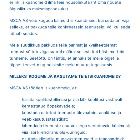
eriliiki isikuandmeid ilma teie nõusolekuta (nt oma nõuete
õiguslikuks maksmapanekuks).
MSCA AS võib koguda ka muid isikuandmeid, kui seda on vaja
selleks, et pakkuda teile konkreetseid teenuseid, või kui seda
nõuab seadus.
Meie suutlikkus pakkuda teile parimat ja kvaliteetsemat
teenust sõltub väga suurel määral sellest, kui hästi me teid
tunneme. Seetõttu on tähtis, et annaksite meile õiget ja
täpset teavet ning hoiaksite meid muutustega kursis.
MILLEKS KOGUME JA KASUTAME TEIE ISIKUANDMEID?
MSCA AS töötleb isikuandmeid, et:
hallata koolitustellimusi ja viia läbi koolitusi vastavalt
kehtestatud õppekavadele;
koostada ostetud teenuste ülevaateid, analüüse ja
veebikasutusstatistikat;
lahendada teenuste osutamisega seonduvaid küsimusi;
viia läbi kliendirahulolu-uuringuid;
osutada kliendile mugavusteenuseid ja teadaandeid;