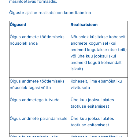
masinloetavas formaadis.
Õiguste ajaline realisatsioon koondtabelina
Õigused
Realisatsioon
Õigus andmete töötlemiseks
Nõusolek küsitakse koheselt
nõusolek anda
andmete kogumisel (kui
andmed kogutakse otse teilt)
või ühe kuu jooksul (kui
andmeid koguti kolmandalt
isikult)
Õigus andmete töötlemiseks
Koheselt, ilma ebamõistliku
nõusolek tagasi võtta
viivituseta
Õigus andmetega tutvuda
Ühe kuu jooksul alates
taotluse esitamisest
Õigus andmete parandamisele
Ühe kuu jooksul alates
taotluse esitamisest