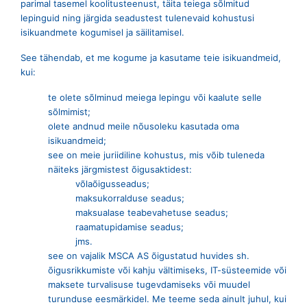
parimal tasemel koolitusteenust, täita teiega sõlmitud
lepinguid ning järgida seadustest tulenevaid kohustusi
isikuandmete kogumisel ja säilitamisel.
See tähendab, et me kogume ja kasutame teie isikuandmeid,
kui:
te olete sõlminud meiega lepingu või kaalute selle
sõlmimist;
olete andnud meile nõusoleku kasutada oma
isikuandmeid;
see on meie juriidiline kohustus, mis võib tuleneda
näiteks järgmistest õigusaktidest:
võlaõigusseadus;
maksukorralduse seadus;
maksualase teabevahetuse seadus;
raamatupidamise seadus;
jms.
see on vajalik MSCA AS õigustatud huvides sh.
õigusrikkumiste või kahju vältimiseks, IT-süsteemide või
maksete turvalisuse tugevdamiseks või muudel
turunduse eesmärkidel. Me teeme seda ainult juhul, kui