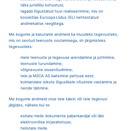
täita juriidilisi kohustusi;
tagada õigustatud huvi realiseerimine, mis on
kooskõlas Euroopa Liidus (EL) kehtestatud
andmekaitse reeglitega.
Me kogume ja kasutame andmeid ka muudeks tegevusteks,
mis on seotud teenuste osutamisega, sh järgmisteks
tegevusteks:
meie teenuste ja tegevuse arendamine ja juhtimine;
teenuste turundamine;
võlgnevuste sissenõudmine;
teie ja MSCA AS kaitsmine pettuse eest;
kolmandate isikute õiguslikele nõuetele vastamine ja
nende täitmine.
Me kogume andmeid otse teie käest või teie tegevusi
jälgides, näiteks kui te:
esitate meile dokumente paberkandjal või läbi
elektroonilise kirjavahetuse;
helistate meile.