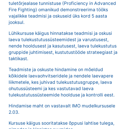
tuletõrjealase tunnistuse (Proficiency in Advanced
Fire Fighting) omanikud demonstreerima tööks
vajalikke teadmisi ja oskuseid üks kord 5 aasta
jooksul.
Lühikursuse käigus hinnatakse teadmisi ja oskusi
laeva tulekustutussüsteemidest ja varustusest,
nende hooldusest ja kasutusest, laeva tulekustutus
gruppide juhtimisest, kustutustööde strateegiast ja
taktikast.
Teadmiste ja oskuste hindamine on mõeldud
kõikidele laevaohvitseridele ja nendele laevapere
liikmetele, kes juhivad tulekustutusgruppe, laeva
ohutussüsteemi ja kes vastutavad laeva
tulekustutussüsteemide hoolduse ja kontrolli eest.
Hindamise maht on vastavalt IMO mudelkursusele
2.03.
Kursuse käigus sooritatakse õppusi lahtise tulega,