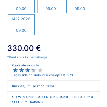
09:00
09:00
09:00
14.12.2026
09:00
330.00 €
*Hind koos käibemaksuga
Osalejate rahulolu
★
★
★
★
★
★
★
★
★
★
Tagasiside on andnud % osalejatest: 97%
Kursuse/ürituse kood: 203A
STCW, MARINE, PASSENGER & CARGO SHIP SAFETY &
SECURITY TRAINING