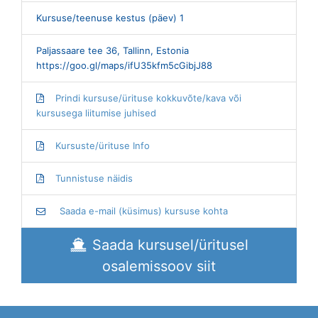
Kursuse/teenuse kestus (päev) 1
Paljassaare tee 36, Tallinn, Estonia
https://goo.gl/maps/ifU35kfm5cGibjJ88
Prindi kursuse/ürituse kokkuvõte/kava või
kursusega liitumise juhised
Kursuste/ürituse Info
Tunnistuse näidis
Saada e-mail (küsimus) kursuse kohta
Saada kursusel/üritusel
osalemissoov siit