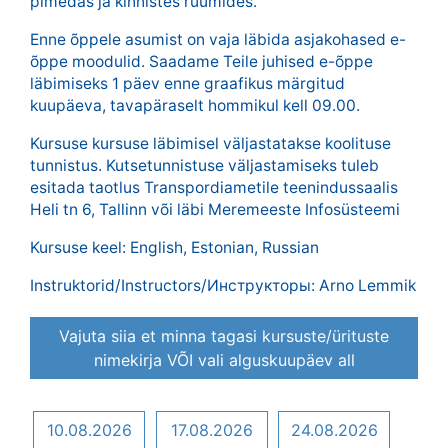
pimedas ja kinnistes ruumides.
Enne õppele asumist on vaja läbida asjakohased e-
õppe moodulid. Saadame Teile juhised e-õppe
läbimiseks 1 päev enne graafikus märgitud
kuupäeva, tavapäraselt hommikul kell 09.00.
Kursuse kursuse läbimisel väljastatakse koolituse
tunnistus. Kutsetunnistuse väljastamiseks tuleb
esitada taotlus Transpordiametile teenindussaalis
Heli tn 6, Tallinn või läbi Meremeeste Infosüsteemi
Kursuse keel: English, Estonian, Russian
Instruktorid/Instructors/Инструкторы: Arno Lemmik
Vajuta siia et minna tagasi kursuste/ürituste
nimekirja VÕI vali alguskuupäev all
10.08.2026
17.08.2026
24.08.2026