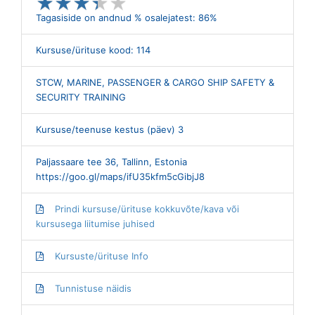
★
★
★
★
★
★
★
★
★
★
Tagasiside on andnud % osalejatest: 86%
Kursuse/ürituse kood: 114
STCW, MARINE, PASSENGER & CARGO SHIP SAFETY &
SECURITY TRAINING
Kursuse/teenuse kestus (päev) 3
Paljassaare tee 36, Tallinn, Estonia
https://goo.gl/maps/ifU35kfm5cGibjJ8
Prindi kursuse/ürituse kokkuvõte/kava või
kursusega liitumise juhised
Kursuste/ürituse Info
Tunnistuse näidis