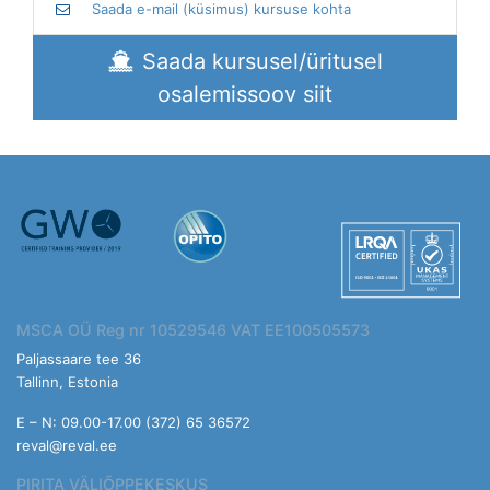
Saada e-mail (küsimus) kursuse kohta
Saada kursusel/üritusel
osalemissoov siit
MSCA OÜ Reg nr 10529546 VAT EE100505573
Paljassaare tee 36
Tallinn, Estonia
E – N: 09.00-17.00 (372) 65 36572
reval@reval.ee
PIRITA VÄLIÕPPEKESKUS