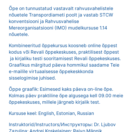
Õpe on tunnustatud vastavalt rahvusvahelistele
nõuetele Transpordiameti poolt ja vastab STCW
konventsiooni ja Rahvusvahelise
Mereorganisatsiooni (IMO) mudelkursuse 1.14
nõuetele.
Kombineeritud õppekursus koosneb online õppest
kodus või Revali õppekeskuses, praktilisest õppest
ja kirjaliku testi sooritamisest Revali õppekeskuses.
Graafikus märgitud päeva hommikul saadame Teie
e-mailile virtuaalsesse õppekeskkonda
sisselogimise juhised.
Õppe graafik: Esimesed kaks päeva on-line õpe.
Kolmas päev praktiline õpe algusega kell 09.00 meie
õppekeskuses, millele järgneb kirjalik test.
Kursuse keel: English, Estonian, Russian
Instruktorid/Instructors/Инструкторы: Dr. Ljubov
Zazulina; Andrei Koskelainen; Raivo Männik